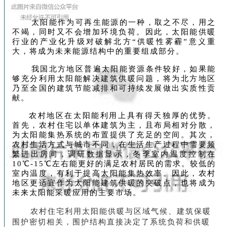
太阳能作为可再生能源的一种，取之不尽，用之
不竭，同时又不会增加环境负荷。因此，太阳能供暖
行业的产业化升级对破解北方“供暖性雾霾”意义重
大，将成为未来能源结构中的重要组成部分。
我国北方地区普遍太阳能资源条件较好，如果能
够充分利用太阳能解决建筑供暖问题，将为北方地区
乃至全国的建筑节能减排和可持续发展做出实质性贡
献。
农村地区在太阳能利用上具有得天独厚的优势。
首先，农村住宅以单体建筑为主，且布局相对分散，
为太阳能集热系统的布置提供了充足的空间。其次，
农村生活方式与城市不同，在生活生产过程中需要频
繁进出房间，调研数据显示，冬季室内温度控制在
10℃-15℃左右能更好的满足农村居民的需求。较低的
室内温度，有利于提高太阳能集热效率。因此，农村
地区更适宜作为太阳能建筑供暖的突破点，也将成为
未来太阳能采暖应用的主要市场。
农村住宅利用太阳能供暖与区域气候、建筑保暖
围护密切相关，围护结构直接决定了系统负荷和供暖