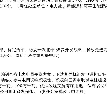
延伸，在管道尚未通达区域，鼓励建设CNG、LNG供气
庄10个。（责任处室单位：电力处、新能源和可再生能源
部、稳定西部、稳妥开发北部”煤炭开发战略，释放先进
：煤炭处、煤矿工程质量检验中心）
，编制全省电力电量平衡方案，下达各类机组发电调控目标
调动各方参与电网调峰积极性。积极向国家争取煤电机组投
万千瓦、100万千瓦。依法依规实施有序用电，保障居
公用机组多发保供。（责任处室单位：电力处）