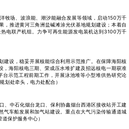
洋牧场、波浪能、潮汐能融合发展等领域，启动150万千
果，推进黄河三角洲盐碱滩涂光伏基地规划建设；本着自
热电联产机组。力争可再生能源发电装机达到3100万千
）
电规划建设，稳妥开展核能综合利用示范推广。在保障海阳核
建设，海阳核电三期、荣成压水堆扩建及招远核电一期获准
平台示范工程前期工作，开展泳池堆等小型堆供热研究论
展规划处牵头，电力处配合）
龙口、中石化烟台龙口、保利协鑫烟台西港区接收站开工建
施天然气车船发展和加气站建设。重点在大气污染传输通道城
管道保护服务中心）