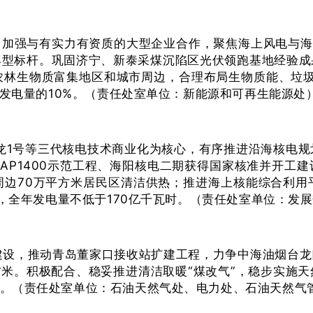
，加强与有实力有资质的大型企业合作，聚焦海上风电与海
典型标杆。巩固济宁、新泰采煤沉陷区光伏领跑基地经验成
林生物质富集地区和城市周边，合理布局生物质能、垃圾
总发电量的10%。（责任处室单位：新能源和可再生能源处
0、华龙1号等三代核电技术商业化为核心，有序推进沿海核
AP1400示范工程、海阳核电二期获得国家核准并开工
周边70万平方米居民区清洁供热；推进海上核能综合利用
瓦，全年发电量不低于170亿千瓦时。（责任处室单位：发
建设，推动青岛董家口接收站扩建工程，力争中海油烟台
立方米。积极配合、稳妥推进清洁取暖“煤改气”，稳步实
。（责任处室单位：石油天然气处、电力处、石油天然气