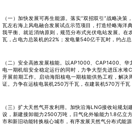
（一）加快发展可再生能源。落实“双招双引”战略决策
瓦左右海上风电融合发展试点示范项目，打造经略海洋
我平衡、就近消纳原则，规范分布式光伏电站发展。在农
瓦，占电力总装机的22%；发电量540亿千瓦时，约占
（二）安全高效发展核能。以AP1000、CAP140
电一期机组安全稳定运行的同时，力争大型先进压水堆C
开展前期工作。启动海阳核电一期核能供热工程，解决
证。力争在运核电装机250万千瓦，在建装机570万千
（三）扩大天然气开发利用。加快沿海LNG接收站规划
设，新建接卸能力2500万吨，日气化外输能力1.8亿
市和新旧动能转换核心城市，有序发展天然气分布式能源